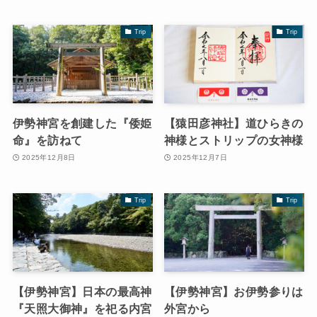
Trip
Trip
伊勢神宮を創建した『倭姫
【猿田彦神社】道ひらきの
命』を訪ねて
神様とストリップの女神様
2025年12月8日
2025年12月7日
Trip
Trip
【伊勢神宮】日本の最高神
【伊勢神宮】お伊勢参りは
『天照大御神』を祀る内宮
外宮から