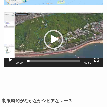
動
画
プ
レ
ー
ヤ
ー
00:00
00:52
制限時間がなかなかシビアなレース