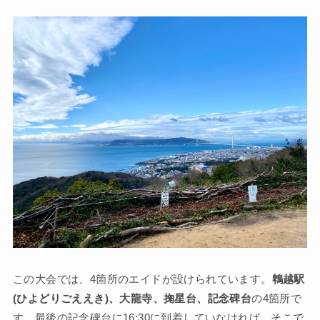
この大会では、4箇所のエイドが設けられています。
鵯越駅
(ひよどりごええき)、大龍寺、掬星台、記念碑台
の4箇所で
す。最後の記念碑台に16:30に到着していなければ、そこで