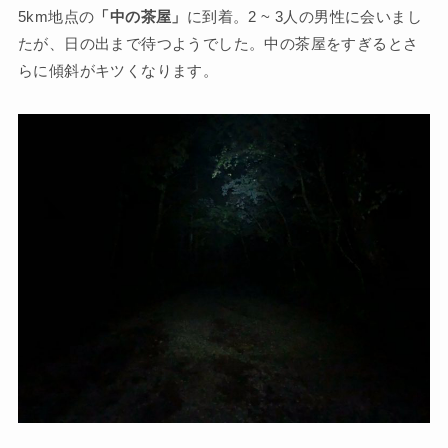
5km地点の
「中の茶屋」
に到着。2 ~ 3人の男性に会いまし
たが、日の出まで待つようでした。中の茶屋をすぎるとさ
らに傾斜がキツくなります。