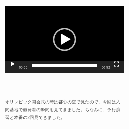
動
画
プ
レ
ー
ヤ
ー
00:00
00:52
オリンピック開会式の時は都心の空で見たので、今回は入
間基地で離発着の瞬間を見てきました。ちなみに、予行演
習と本番の2回見てきました。