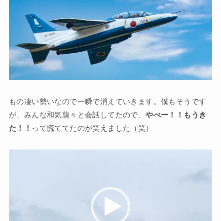
もの凄い勢いなので一瞬で消えていきます。僕もそうです
が、みんな和気藹々と会話してたので、
やべー！！もうき
た！！
って慌ててたのが笑えました（笑）
動
画
プ
レ
ー